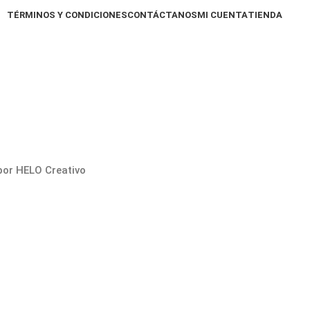
TÉRMINOS Y CONDICIONES
CONTÁCTANOS
MI CUENTA
TIENDA
por HELO Creativo