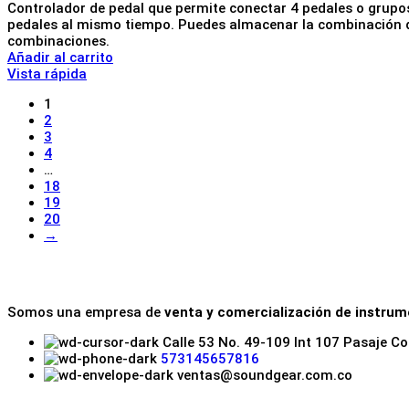
Controlador de pedal que permite conectar 4 pedales o grupos 
pedales al mismo tiempo. Puedes almacenar la combinación qu
combinaciones.
Añadir al carrito
Vista rápida
1
2
3
4
…
18
19
20
→
Somos una empresa de
venta y comercialización de instru
Calle 53 No. 49-109 Int 107 Pasaje C
573145657816
ventas@soundgear.com.co