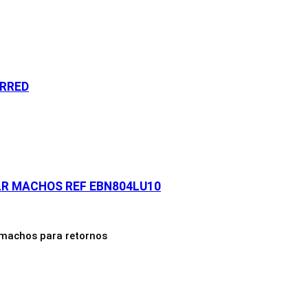
 RRED
LR MACHOS REF EBN804LU10
 machos para retornos