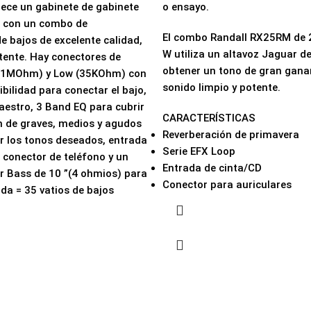
rece un gabinete de gabinete
o ensayo.
o con un combo de
El combo Randall RX25RM de 2
e bajos de excelente calidad,
W utiliza un altavoz Jaguar d
tente. Hay conectores de
obtener un tono de gran ganan
 (1MOhm) y Low (35KOhm) con
sonido limpio y potente.
ibilidad para conectar el bajo,
estro, 3 Band EQ para cubrir
CARACTERÍSTICAS
n de graves, medios y agudos
Reverberación de primavera
r los tonos deseados, entrada
Serie EFX Loop
 conector de teléfono y un
Entrada de cinta/CD
r Bass de 10 ”(4 ohmios) para
Conector para auriculares
ida = 35 vatios de bajos