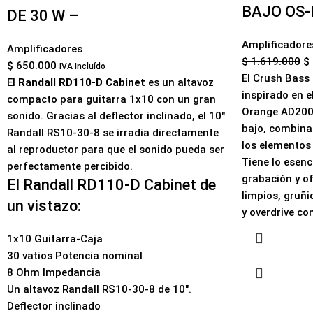
BAJO OS-
DE 30 W –
Amplificadore
Amplificadores
$
1.619.000
$
$
650.000
IVA Incluído
El
Crush Bass
El
Randall RD110-D Cabinet
es un altavoz
inspirado en e
compacto para guitarra 1x10 con un gran
Orange
AD20
sonido. Gracias al deflector inclinado, el 10"
bajo, combina
Randall RS10-30-8 se irradia directamente
los elementos
al reproductor para que el sonido pueda ser
Tiene lo esenc
perfectamente percibido.
grabación y of
El Randall RD110-D Cabinet de
limpios, gruñi
un vistazo:
y overdrive co
1x10 Guitarra-Caja
30 vatios Potencia nominal
8 Ohm Impedancia
Un altavoz Randall RS10-30-8 de 10".
Deflector inclinado