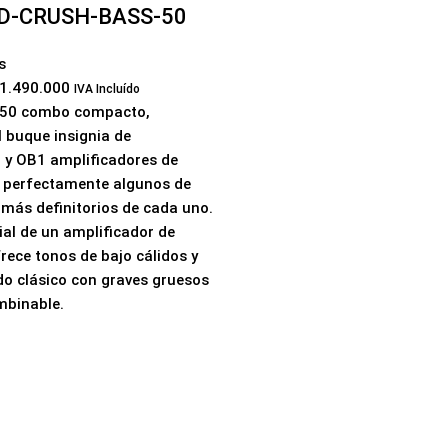
D-CRUSH-BASS-50
s
1.490.000
IVA Incluído
 50
combo compacto,
l buque insignia de
0
y
OB1
amplificadores de
 perfectamente algunos de
 más definitorios de cada uno.
ial de un amplificador de
rece tonos de bajo cálidos y
do clásico con graves gruesos
mbinable.