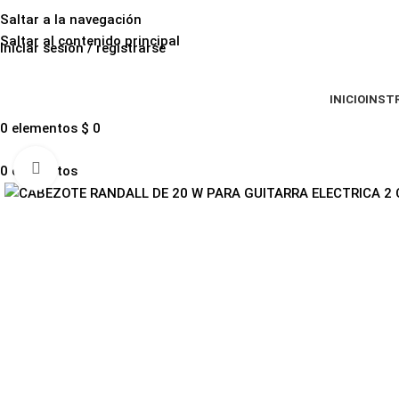
Saltar a la navegación
Saltar al contenido principal
Iniciar sesión / registrarse
INICIO
INST
0
elementos
$
0
Haga clic para ampliar
0
elementos