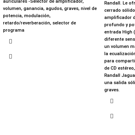
auriculares -Selector de amplificador,
Randall. Le of
volumen, ganancia, agudos, graves, nivel de
cerrado sólid
potencia, modulación,
amplificador d
retardo/reverberación, selector de
profundo y po
programa
entrada High
diferente sens
un volumen ma
la ecualizació
para comparti
de CD estéreo,
Randall Jagua
una salida sól
graves.