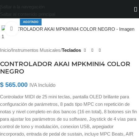
Saltar a la navegación
Saltar al contenido principal
AGOTADO
Haga clic para ampliar
Inicio
Instrumentos Musicales
Teclados
CONTROLADOR AKAI MPKMINI4 COLOR
NEGRO
$
565.000
IVA Incluído
Controlador MIDI de 25 mini teclas, pantalla OLED brillante para
configuración de parámetros, 8 pads tipo MPC con repetición de
notas y nivel completo en dos bancos (16 en total), 8 botones sin fin
para ajustar los parámetros de su software, Joystick de 4 vías para
control de tono y modulación, conexion USB, arpegiador
incorporado, entrada de pedal de sustain, incluye MPC Beats, AIR