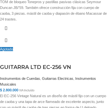
TOM de bloqueo Tonepros y pastillas pasivas clásicas Seymour
Duncan JB/'59. También ofrece construcción fija con cuerpo de
caoba, 3 piezas. mástil de caoba y diapasón de ébano Macassar de
24 trastes.
Agotado
GUITARRA LTD EC-256 VN
Instrumentos de Cuerdas
,
Guitarras Electricas
,
Instrumentos
Musicales
$
2.800.000
IVA Incluído
El EC-256 Vintage Natural es un diseño de mástil fijo con un cuerpo
de caoba y una tapa de arce flameado de excelente aspecto, junto
con un mástil de caoba de tres piezas en forma de U delgado,