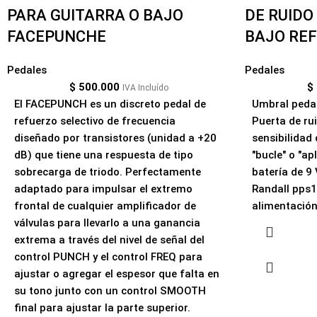
PARA GUITARRA O BAJO
DE RUIDO
FACEPUNCHE
BAJO RE
Pedales
Pedales
$
500.000
$
IVA Incluído
El FACEPUNCH es un discreto pedal de
Umbral pedal
refuerzo selectivo de frecuencia
Puerta de ru
diseñado por transistores (unidad a +20
sensibilidad
dB) que tiene una respuesta de tipo
"bucle" o "a
sobrecarga de triodo. Perfectamente
batería de 9
adaptado para impulsar el extremo
Randall pps1
frontal de cualquier amplificador de
alimentación
válvulas para llevarlo a una ganancia
extrema a través del nivel de señal del
control PUNCH y el control FREQ para
ajustar o agregar el espesor que falta en
su tono junto con un control SMOOTH
final para ajustar la parte superior.