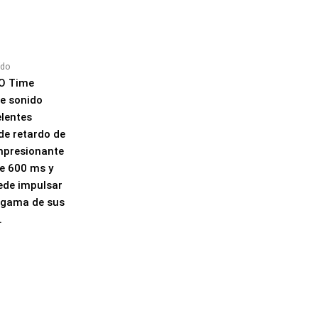
ído
YO Time
de sonido
elentes
 de retardo de
mpresionante
e 600 ms y
ede impulsar
a gama de sus
.