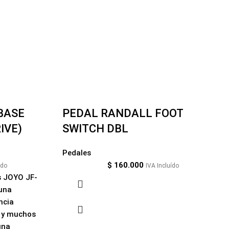
BASE
PEDAL RANDALL FOOT
IVE)
SWITCH DBL
Pedales
$
160.000
ído
IVA Incluído
es JOYO JF-
una
ncia
 y muchos
una