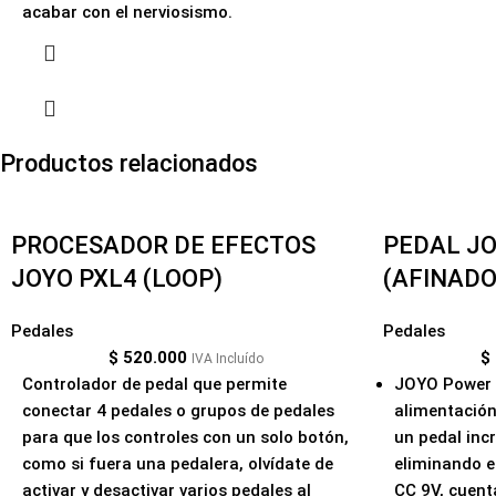
acabar con el nerviosismo.
Productos relacionados
PROCESADOR DE EFECTOS
PEDAL J
JOYO PXL4 (LOOP)
(AFINADO
Pedales
Pedales
$
520.000
$
IVA Incluído
Controlador de pedal que permite
JOYO Power 
conectar 4 pedales o grupos de pedales
alimentación 
para que los controles con un solo botón,
un pedal inc
como si fuera una pedalera, olvídate de
eliminando el
activar y desactivar varios pedales al
CC 9V, cuent