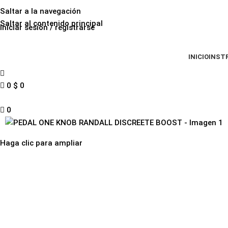
Saltar a la navegación
Saltar al contenido principal
Iniciar sesión / registrarse
INICIO
INST
0
$
0
0
Haga clic para ampliar