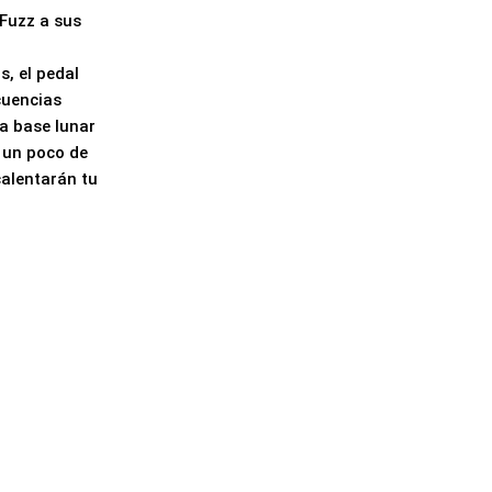
 Fuzz a sus
s, el pedal
cuencias
la base lunar
 un poco de
calentarán tu