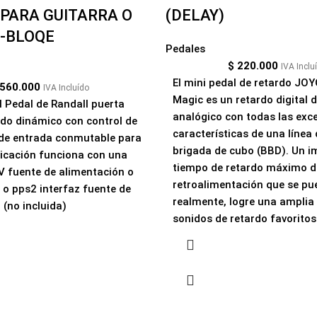
 PARA GUITARRA O
(DELAY)
F-BLOQE
Pedales
$
220.000
IVA Inclu
El mini pedal de retardo JO
560.000
IVA Incluído
Magic es un retardo digital 
 Pedal de Randall puerta
analógico con todas las exc
ido dinámico con control de
características de una línea
 de entrada conmutable para
brigada de cubo (BBD). Un i
plicación funciona con una
tiempo de retardo máximo d
 V fuente de alimentación o
retroalimentación que se pu
 o pps2 interfaz fuente de
realmente, logre una ampli
 (no incluida)
sonidos de retardo favoritos