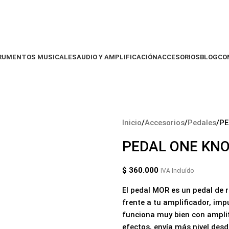
RUMENTOS MUSICALES
AUDIO Y AMPLIFICACIÓN
ACCESORIOS
BLOG
CO
Inicio
Accesorios
Pedales
PE
PEDAL ONE KNO
$
360.000
IVA Incluído
El pedal MOR es un pedal de r
frente a tu amplificador, im
funciona muy bien con amplif
efectos, envía más nivel des