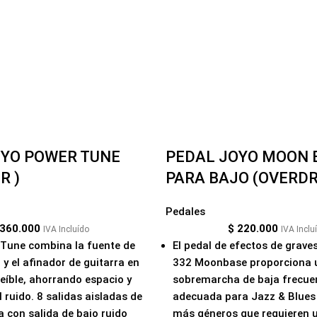
OYO POWER TUNE
PEDAL JOYO MOON 
R )
PARA BAJO (OVERDR
Pedales
360.000
$
220.000
IVA Incluído
IVA Inclu
Tune combina la fuente de
El pedal de efectos de grav
y el afinador de guitarra en
332 Moonbase proporciona 
reíble, ahorrando espacio y
sobremarcha de baja frecue
 ruido. 8 salidas aisladas de
adecuada para Jazz & Blues
a con salida de bajo ruido
más géneros que requieren 