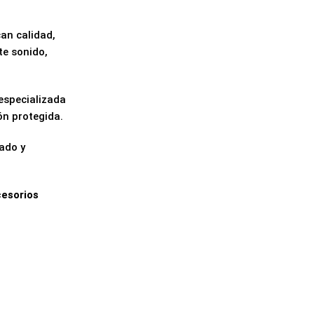
an calidad,
te sonido,
 especializada
ón protegida.
cado y
cesorios