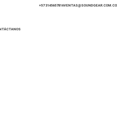
+57 3145657816
VENTAS@SOUNDGEAR.COM.CO
NTÁCTANOS