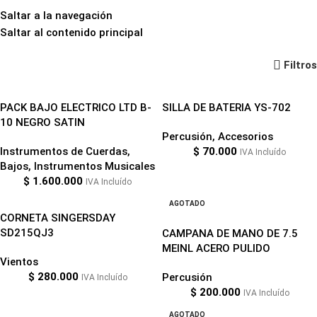
Saltar a la navegación
Saltar al contenido principal
Instrumentos Musicales
Filtros
PACK BAJO ELECTRICO LTD B-
SILLA DE BATERIA YS-702
10 NEGRO SATIN
Percusión
,
Accesorios
Instrumentos de Cuerdas
,
$
70.000
IVA Incluído
Bajos
,
Instrumentos Musicales
$
1.600.000
IVA Incluído
AGOTADO
CORNETA SINGERSDAY
SD215QJ3
CAMPANA DE MANO DE 7.5
MEINL ACERO PULIDO
Vientos
$
280.000
Percusión
IVA Incluído
$
200.000
IVA Incluído
AGOTADO