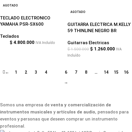
AGOTADO
-16%
AGOTADO
TECLADO ELECTRONICO
YAMAHA PSR-SX600
GUITARRA ELECTRICA M.KELLY
59 THINLINE NEGRO BR
Teclados
$
4.800.000
Guitarras Electricas
IVA Incluído
$
1.260.000
$
1.500.000
IVA
Incluído
←
1
2
3
4
5
6
7
8
…
14
15
16
→
Somos una empresa de
venta y comercialización de
instrumentos musicales
y
artículos de audio
, pensados para
eventos y personas que deseen comprar un instrumento
profesional.