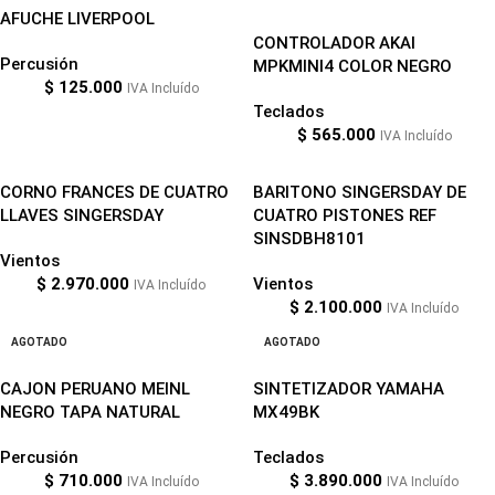
AFUCHE LIVERPOOL
CONTROLADOR AKAI
Percusión
MPKMINI4 COLOR NEGRO
$
125.000
IVA Incluído
Teclados
$
565.000
IVA Incluído
CORNO FRANCES DE CUATRO
BARITONO SINGERSDAY DE
LLAVES SINGERSDAY
CUATRO PISTONES REF
SINSDBH8101
Vientos
$
2.970.000
Vientos
IVA Incluído
$
2.100.000
IVA Incluído
AGOTADO
AGOTADO
CAJON PERUANO MEINL
SINTETIZADOR YAMAHA
NEGRO TAPA NATURAL
MX49BK
Percusión
Teclados
$
710.000
$
3.890.000
IVA Incluído
IVA Incluído