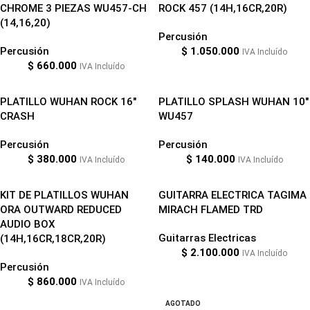
CHROME 3 PIEZAS WU457-CH
ROCK 457 (14H,16CR,20R)
(14,16,20)
Percusión
Percusión
$
1.050.000
IVA Incluído
$
660.000
IVA Incluído
PLATILLO WUHAN ROCK 16″
PLATILLO SPLASH WUHAN 10″
CRASH
WU457
Percusión
Percusión
$
380.000
$
140.000
IVA Incluído
IVA Incluído
KIT DE PLATILLOS WUHAN
GUITARRA ELECTRICA TAGIMA
ORA OUTWARD REDUCED
MIRACH FLAMED TRD
AUDIO BOX
Guitarras Electricas
(14H,16CR,18CR,20R)
$
2.100.000
IVA Incluído
Percusión
$
860.000
IVA Incluído
AGOTADO