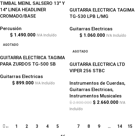
TIMBAL MEINL SALSERO 13″ Y
14″ LINEA HEADLINER
GUITARRA ELECTRICA TAGIMA
CROMADO/BASE
TG-530 LPB L/MG
Percusión
Guitarras Electricas
$
1.490.000
$
1.060.000
IVA Incluído
IVA Incluído
AGOTADO
-5%
AGOTADO
GUITARRA ELECTRICA TAGIMA
PARA ZURDOS TG-500 SB
GUITARRA ELECTRICA LTD
VIPER 256 STBC
Guitarras Electricas
$
899.000
Instrumentos de Cuerdas
,
IVA Incluído
Guitarras Electricas
,
Instrumentos Musicales
$
2.660.000
$
2.800.000
IVA
Incluído
←
1
2
3
4
5
6
7
8
9
…
14
15