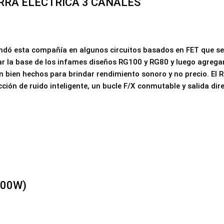
RRA ELECTRICA 3 CANALES
ndó esta compañía en algunos circuitos basados ​​en FET que se c
izar la base de los infames diseños RG100 y RG80 y luego agreg
án bien hechos para brindar rendimiento sonoro y no precio. El
ción de ruido inteligente, un bucle F/X conmutable y salida dir
600W)