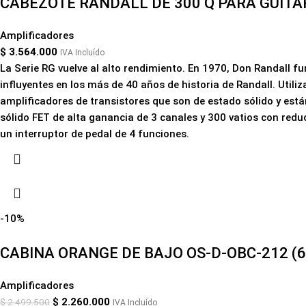
CABEZOTE RANDALL DE 300 Q PARA GUITA
Amplificadores
$
3.564.000
IVA Incluído
La Serie RG vuelve al alto rendimiento. En 1970, Don Randall fu
influyentes en los más de 40 años de historia de Randall. Util
amplificadores de transistores que son de estado sólido y est
sólido FET de alta ganancia de 3 canales y 300 vatios con reduc
un interruptor de pedal de 4 funciones.
-10%
CABINA ORANGE DE BAJO OS-D-OBC-212 (
Amplificadores
$
2.260.000
$
2.499.500
IVA Incluído