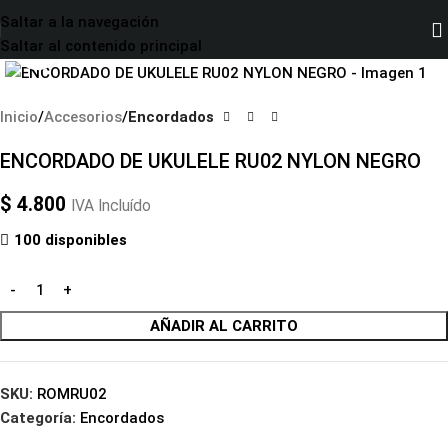
Saltar a la navegación
Saltar al contenido principal
Haga clic para ampliar
Inicio
Accesorios
Encordados
ENCORDADO DE UKULELE RU02 NYLON NEGRO
$
4.800
IVA Incluído
100 disponibles
AÑADIR AL CARRITO
SKU:
ROMRU02
Categoría:
Encordados