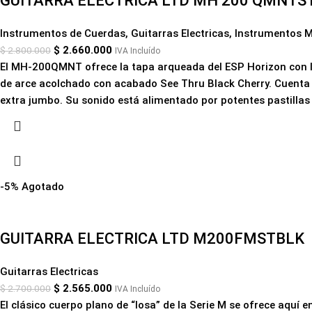
GUITARRA ELECTRICA LTD MH 200 QMNTS
Instrumentos de Cuerdas
,
Guitarras Electricas
,
Instrumentos M
$
2.660.000
$
2.800.000
IVA Incluído
El MH-200QMNT ofrece la tapa arqueada del ESP Horizon con los
de arce acolchado con acabado See Thru Black Cherry. Cuenta 
extra jumbo. Su sonido está alimentado por potentes pastillas
-5%
Agotado
GUITARRA ELECTRICA LTD M200FMSTBLK
Guitarras Electricas
$
2.565.000
$
2.700.000
IVA Incluído
El clásico cuerpo plano de “losa” de la Serie M se ofrece aquí