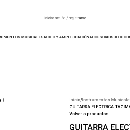
Iniciar sesión / registrarse
RUMENTOS MUSICALES
AUDIO Y AMPLIFICACIÓN
ACCESORIOS
BLOG
CO
$
0
Inicio
Instrumentos Musicale
GUITARRA ELECTRICA TAGIM
Volver a productos
GUITARRA ELEC