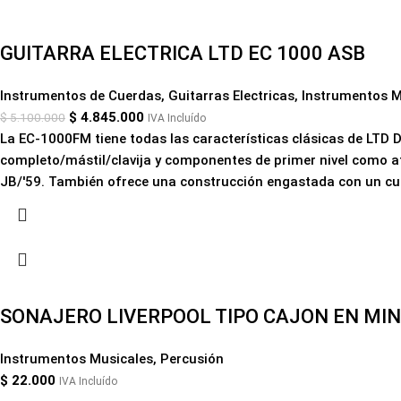
GUITARRA ELECTRICA LTD EC 1000 ASB
Instrumentos de Cuerdas
,
Guitarras Electricas
,
Instrumentos M
$
4.845.000
$
5.100.000
IVA Incluído
La EC-1000FM tiene todas las características clásicas de LTD 
completo/mástil/clavija y componentes de primer nivel como a
JB/'59. También ofrece una construcción engastada con un cue
SONAJERO LIVERPOOL TIPO CAJON EN MI
Instrumentos Musicales
,
Percusión
$
22.000
IVA Incluído