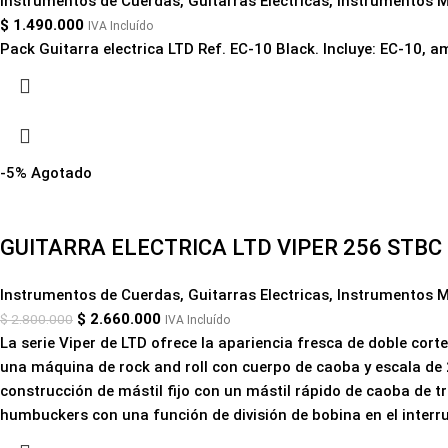
Instrumentos de Cuerdas
,
Guitarras Electricas
,
Instrumentos M
$
1.490.000
IVA Incluído
Pack Guitarra electrica LTD Ref. EC-10 Black. Incluye: EC-10, am
-5%
Agotado
GUITARRA ELECTRICA LTD VIPER 256 STBC
Instrumentos de Cuerdas
,
Guitarras Electricas
,
Instrumentos M
$
2.660.000
$
2.800.000
IVA Incluído
La serie Viper de LTD ofrece la apariencia fresca de doble cor
una máquina de rock and roll con cuerpo de caoba y escala de 
construcción de mástil fijo con un mástil rápido de caoba de 
humbuckers con una función de división de bobina en el interr