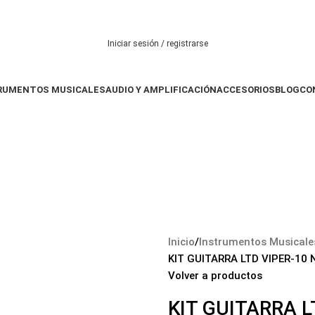
Iniciar sesión / registrarse
RUMENTOS MUSICALES
AUDIO Y AMPLIFICACIÓN
ACCESORIOS
BLOG
CO
$
0
Inicio
Instrumentos Musicale
KIT GUITARRA LTD VIPER-10
Volver a productos
KIT GUITARRA L