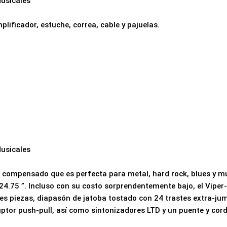
usicales
plificador, estuche, correa, cable y pajuelas.
usicales
te compensado que es perfecta para metal, hard rock, blues y m
24.75 ”. Incluso con su costo sorprendentemente bajo, el Viper
tres piezas, diapasón de jatoba tostado con 24 trastes extra-j
uptor push-pull, así como sintonizadores LTD y un puente y cor