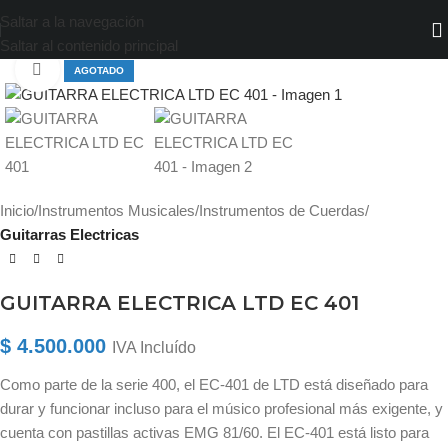
Saltar a la navegación
Saltar al contenido principal
Haga clic para ampliar
AGOTADO
Inicio
Instrumentos Musicales
Instrumentos de Cuerdas
Guitarras Electricas
GUITARRA ELECTRICA LTD EC 401
$
4.500.000
IVA Incluído
Como parte de la serie 400, el EC-401 de LTD está diseñado para
durar y funcionar incluso para el músico profesional más exigente, y
cuenta con pastillas activas EMG 81/60. El EC-401 está listo para