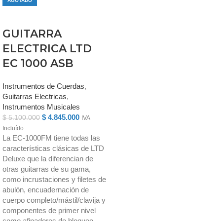
AGOTADO
GUITARRA
ELECTRICA LTD
EC 1000 ASB
Instrumentos de Cuerdas
,
Guitarras Electricas
,
Instrumentos Musicales
$
4.845.000
$
5.100.000
IVA
Incluído
La EC-1000FM tiene todas las
características clásicas de LTD
Deluxe que la diferencian de
otras guitarras de su gama,
como incrustaciones y filetes de
abulón, encuadernación de
cuerpo completo/mástil/clavija y
componentes de primer nivel
como afinadores de bloqueo