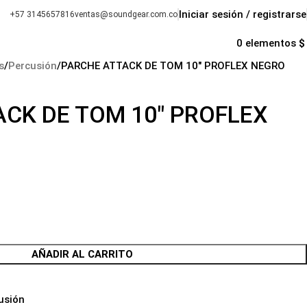
Iniciar sesión / registrarse
+57 3145657816
ventas@soundgear.com.co
s
0
elementos
$
s
Percusión
PARCHE ATTACK DE TOM 10″ PROFLEX NEGRO
CK DE TOM 10″ PROFLEX
AÑADIR AL CARRITO
usión