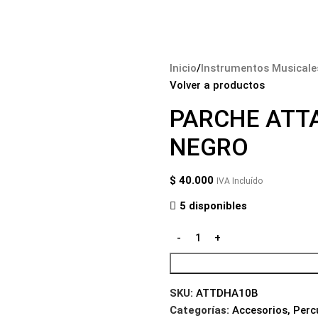
tos Musicales
Audio y Amplificación
Accesorios
Blog
Contáctano
Inicio
Instrumentos Musicale
Volver a productos
PARCHE ATTA
NEGRO
$
40.000
IVA Incluído
5 disponibles
SKU:
ATTDHA10B
Categorías:
Accesorios
,
Perc