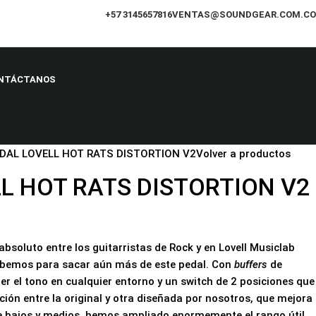
+57 3145657816
VENTAS@SOUNDGEAR.COM.CO
NTÁCTANOS
DAL LOVELL HOT RATS DISTORTION V2
Volver a productos
L HOT RATS DISTORTION V2
absoluto entre los guitarristas de Rock y en Lovell Musiclab
bemos para sacar aún más de este pedal. Con
buffers
de
r el tono en cualquier entorno y un switch de 2 posiciones que
ión entre la original y otra diseñada por nosotros, que mejora
 bajos y medios, hemos ampliado enormemente el rango útil