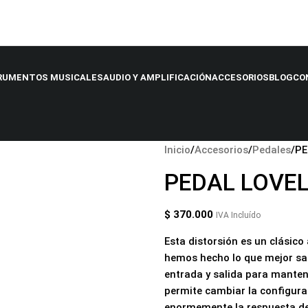
RUMENTOS MUSICALES
AUDIO Y AMPLIFICACIÓN
ACCESORIOS
BLOG
CO
Inicio
Accesorios
Pedales
PE
PEDAL LOVEL
$
370.000
IVA Incluído
Esta distorsión es un clásico 
hemos hecho lo que mejor sa
entrada y salida para mantene
permite cambiar la configurac
enormemente la respuesta de