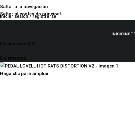
Saltar a la navegación
Saltar al contenido principal
Iniciar sesión / registrarse
INICIO
INST
0
elementos
$
0
0
elementos
Haga clic para ampliar