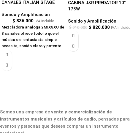
CANALES ITALIAN STAGE
CABINA J&R PREDATOR 10″
grave extendido, así como una
175W
extensión en las frecuencias
Sonido y Amplificación
agudas, en un gabinete que cabrá
$
836.000
Sonido y Amplificación
IVA Incluído
fácilmente en el asiento trasero
Mezcladora analoga 2MIX8XU de
$
820.000
$
910.000
IVA Incluído
de un automóvil pequeño.
8 canales ofrece todo lo que el
Respaldada por 1,200W
músico o el entusiasta simple
(dinámicos) de poder Clase
necesita, sonido claro y potente
D/Clase AB y equipada con
gracias al uso de
funciones de afinación digital
preamplificadores de bajo ruido,
fáciles de usar, la AIR12 te da
transmisión de audio Bluetooth,
todo el poder y las herramientas
así como grabación y
que necesitas para sonido móvil y
reproducción USB. Equipada con
de instalación.
un procesador de eco digital,
también funciona como una
interfaz de audio USB de 2 + 2
canales para grabación /
reproducción DAW. Incluye audio
Somos una empresa de
venta y comercialización de
USB con grabador / reproductor
instrumentos musicales
y
artículos de audio
, pensados para
integrado capaz de grabar
eventos y personas que deseen comprar un instrumento
archivos MP3 directamente en