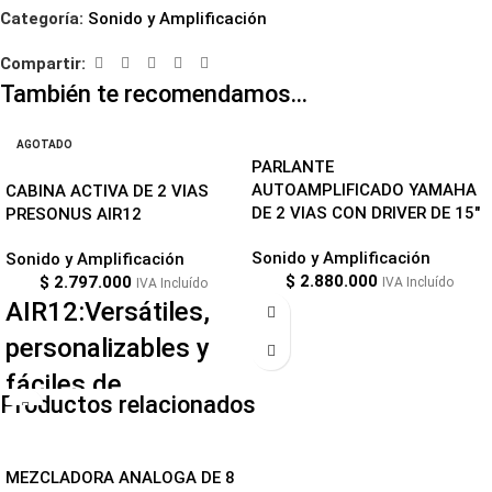
Categoría:
Sonido y Amplificación
Compartir:
También te recomendamos…
AGOTADO
PARLANTE
AUTOAMPLIFICADO YAMAHA
CABINA ACTIVA DE 2 VIAS
DE 2 VIAS CON DRIVER DE 15″
PRESONUS AIR12
Sonido y Amplificación
Sonido y Amplificación
$
2.880.000
$
2.797.000
IVA Incluído
IVA Incluído
AIR12:Versátiles,
personalizables y
fáciles de
Productos relacionados
transportar.
-10%
Compactas y ligeras, las bocinas
MEZCLADORA ANALOGA DE 8
activas AIR12 proveen un rango