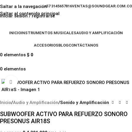
Saltar a la navegación
+57 3145657816
VENTAS@SOUNDGEAR.COM.CO
Saltar al contenido principal
Iniciar sesión / registrarse
INICIO
INSTRUMENTOS MUSICALES
AUDIO Y AMPLIFICACIÓN
ACCESORIOS
BLOG
CONTÁCTANOS
0
elementos
$
0
0
elementos
-3%
Haga clic para ampliar
Inicio
Audio y Amplificación
Sonido y Amplificación
SUBWOOFER ACTIVO PARA REFUERZO SONORO
PRESONUS AIR18S