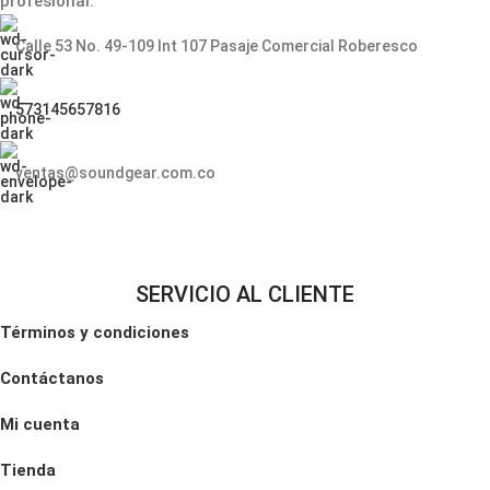
profesional.
unidades flash USB. Puede
reproducir archivos MP3 como
pistas de acompañamiento o
Calle 53 No. 49-109 Int 107 Pasaje Comercial Roberesco
reproducir música de fondo
durante los descansos en vivo.
573145657816
ventas@soundgear.com.co
SERVICIO AL CLIENTE
Términos y condiciones
Contáctanos
Mi cuenta
Tienda