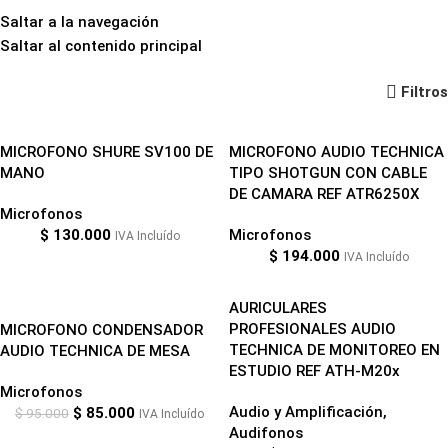
Saltar a la navegación
Saltar al contenido principal
Audio y Amplificación
Filtros
MICROFONO SHURE SV100 DE
MICROFONO AUDIO TECHNICA
MANO
TIPO SHOTGUN CON CABLE
DE CAMARA REF ATR6250X
Microfonos
$
130.000
Microfonos
IVA Incluído
$
194.000
IVA Incluído
-11%
AURICULARES
PROFESIONALES AUDIO
MICROFONO CONDENSADOR
TECHNICA DE MONITOREO EN
AUDIO TECHNICA DE MESA
ESTUDIO REF ATH-M20x
Microfonos
Audio y Amplificación
,
$
85.000
$
95.000
IVA Incluído
Audifonos