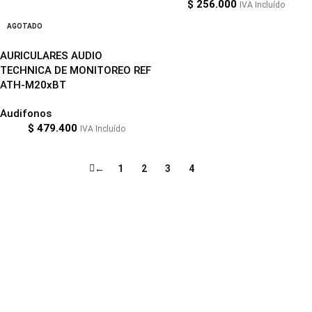
$
256.000
IVA Incluído
AGOTADO
AURICULARES AUDIO
TECHNICA DE MONITOREO REF
ATH-M20xBT
Audifonos
$
479.400
IVA Incluído
←
1
2
3
4
5