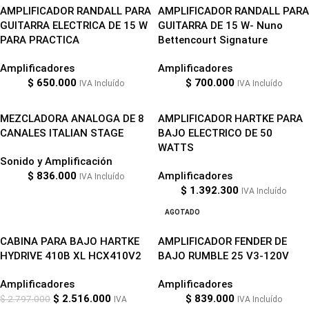
AMPLIFICADOR RANDALL PARA
AMPLIFICADOR RANDALL PARA
GUITARRA ELECTRICA DE 15 W
GUITARRA DE 15 W- Nuno
PARA PRACTICA
Bettencourt Signature
Amplificadores
Amplificadores
$
650.000
$
700.000
IVA Incluído
IVA Incluído
MEZCLADORA ANALOGA DE 8
AMPLIFICADOR HARTKE PARA
CANALES ITALIAN STAGE
BAJO ELECTRICO DE 50
WATTS
Sonido y Amplificación
$
836.000
Amplificadores
IVA Incluído
$
1.392.300
IVA Incluído
-10%
AGOTADO
CABINA PARA BAJO HARTKE
AMPLIFICADOR FENDER DE
HYDRIVE 410B XL HCX410V2
BAJO RUMBLE 25 V3-120V
Amplificadores
Amplificadores
$
2.516.000
$
839.000
$
2.797.000
IVA
IVA Incluído