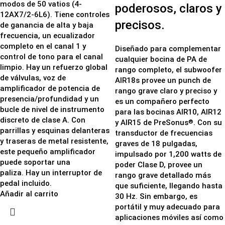
modos de 50 vatios (4-
poderosos, claros y
12AX7/2-6L6). Tiene controles
precisos.
de ganancia de alta y baja
frecuencia, un ecualizador
completo en el canal 1 y
Diseñado para complementar
control de tono para el canal
cualquier bocina de PA de
limpio. Hay un refuerzo global
rango completo, el subwoofer
de válvulas, voz de
AIR18s provee un punch de
amplificador de potencia de
rango grave claro y preciso y
presencia/profundidad y un
es un compañero perfecto
bucle de nivel de instrumento
para las bocinas AIR10, AIR12
discreto de clase A. Con
y AIR15 de PreSonus
. Con su
®
parrillas y esquinas delanteras
transductor de frecuencias
y traseras de metal resistente,
graves de 18 pulgadas,
este pequeño amplificador
impulsado por 1,200 watts de
puede soportar una
poder Clase D, provee un
paliza. Hay un interruptor de
rango grave detallado más
pedal incluido.
que suficiente, llegando hasta
Añadir al carrito
30 Hz. Sin embargo, es
portátil y muy adecuado para
aplicaciones móviles así como