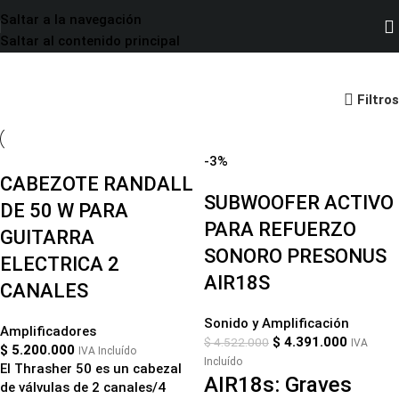
Saltar a la navegación
Saltar al contenido principal
Audio y Amplificación
Filtros
-3%
CABEZOTE RANDALL
SUBWOOFER ACTIVO
DE 50 W PARA
PARA REFUERZO
GUITARRA
SONORO PRESONUS
ELECTRICA 2
AIR18S
CANALES
Sonido y Amplificación
Amplificadores
$
4.391.000
$
4.522.000
IVA
$
5.200.000
IVA Incluído
Incluído
El Thrasher 50 es un cabezal
AIR18s: Graves
de válvulas de 2 canales/4