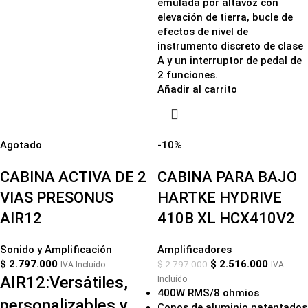
emulada por altavoz con
elevación de tierra, bucle de
efectos de nivel de
instrumento discreto de clase
A y un interruptor de pedal de
2 funciones.
Añadir al carrito
Agotado
-10%
CABINA ACTIVA DE 2
CABINA PARA BAJO
VIAS PRESONUS
HARTKE HYDRIVE
AIR12
410B XL HCX410V2
Sonido y Amplificación
Amplificadores
$
2.797.000
$
2.516.000
$
2.797.000
IVA Incluído
IVA
AIR12:Versátiles,
Incluído
400W RMS/8 ohmios
personalizables y
Conos de aluminio patentados