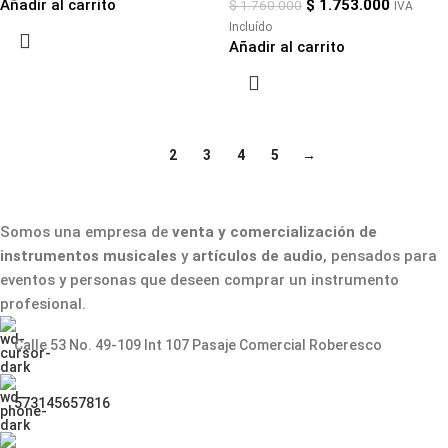
Añadir al carrito
$
1.753.000
$
1.760.000
IVA
Incluído
Añadir al carrito
1
2
3
4
5
→
Somos una empresa de
venta y comercialización de
instrumentos musicales
y
artículos de audio
, pensados para
eventos y personas que deseen comprar un instrumento
profesional.
Calle 53 No. 49-109 Int 107 Pasaje Comercial Roberesco
573145657816