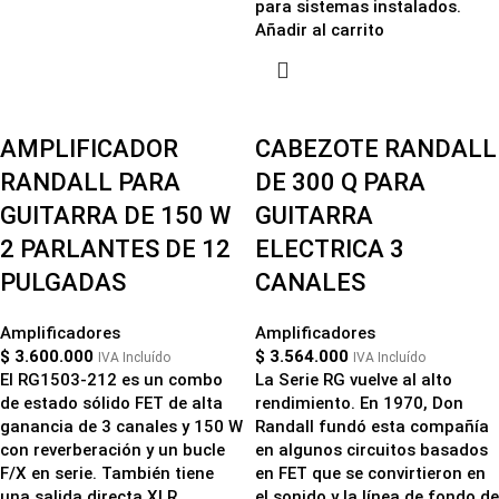
para sistemas instalados.
Añadir al carrito
AMPLIFICADOR
CABEZOTE RANDALL
RANDALL PARA
DE 300 Q PARA
GUITARRA DE 150 W
GUITARRA
2 PARLANTES DE 12
ELECTRICA 3
PULGADAS
CANALES
Amplificadores
Amplificadores
$
3.600.000
$
3.564.000
IVA Incluído
IVA Incluído
El RG1503-212 es un combo
La Serie RG vuelve al alto
de estado sólido FET de alta
rendimiento. En 1970, Don
ganancia de 3 canales y 150 W
Randall fundó esta compañía
con reverberación y un bucle
en algunos circuitos basados ​​
F/X en serie. También tiene
en FET que se convirtieron en
una salida directa XLR
el sonido y la línea de fondo de