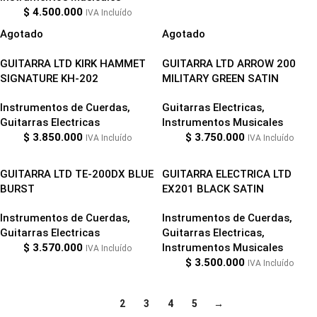
$
4.500.000
IVA Incluído
Agotado
Agotado
GUITARRA LTD KIRK HAMMET
GUITARRA LTD ARROW 200
SIGNATURE KH-202
MILITARY GREEN SATIN
Instrumentos de Cuerdas
,
Guitarras Electricas
,
Guitarras Electricas
Instrumentos Musicales
$
3.850.000
$
3.750.000
IVA Incluído
IVA Incluído
GUITARRA LTD TE-200DX BLUE
GUITARRA ELECTRICA LTD
BURST
EX201 BLACK SATIN
Instrumentos de Cuerdas
,
Instrumentos de Cuerdas
,
Guitarras Electricas
Guitarras Electricas
,
$
3.570.000
Instrumentos Musicales
IVA Incluído
$
3.500.000
IVA Incluído
1
2
3
4
5
→