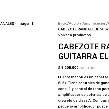
tos Musicales
Audio y Amplificación
Accesorios
Blog
Contáctano
Inicio
Audio y Amplificación
CABEZOTE RANDALL DE 50 W
Volver a productos
CABEZOTE RA
GUITARRA EL
$
5.200.000
IVA Incluído
El Thrasher 50 es un cabezal
6L6). Tiene controles de gana
canal 1 y control de tono para
amplificador de potencia de 
discreto de clase A. Con parri
pequeño amplificador puede s