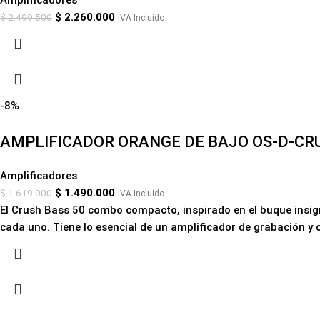
Amplificadores
$
2.260.000
$
2.499.500
IVA Incluído
-8%
AMPLIFICADOR ORANGE DE BAJO OS-D-CR
Amplificadores
$
1.490.000
$
1.619.000
IVA Incluído
El
Crush Bass 50
combo compacto, inspirado en el buque insi
cada uno. Tiene lo esencial de un amplificador de grabación y 