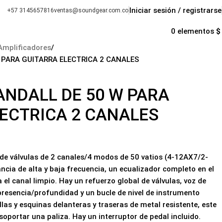
Iniciar sesión / registrarse
+57 3145657816
ventas@soundgear.com.co
s
0
elementos
$
Amplificadores
 PARA GUITARRA ELECTRICA 2 CANALES
NDALL DE 50 W PARA
ECTRICA 2 CANALES
 de válvulas de 2 canales/4 modos de 50 vatios (4-12AX7/2-
ncia de alta y baja frecuencia, un ecualizador completo en el
 el canal limpio. Hay un refuerzo global de válvulas, voz de
presencia/profundidad y un bucle de nivel de instrumento
llas y esquinas delanteras y traseras de metal resistente, este
oportar una paliza. Hay un interruptor de pedal incluido.