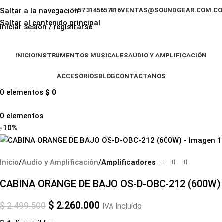
Saltar a la navegación
+57 3145657816
VENTAS@SOUNDGEAR.COM.CO
Saltar al contenido principal
Iniciar sesión / registrarse
INICIO
INSTRUMENTOS MUSICALES
AUDIO Y AMPLIFICACIÓN
ACCESORIOS
BLOG
CONTÁCTANOS
0
elementos
$
0
0
elementos
-10%
Inicio
Audio y Amplificación
Amplificadores
CABINA ORANGE DE BAJO OS-D-OBC-212 (600W)
$
2.260.000
$
2.499.500
IVA Incluído