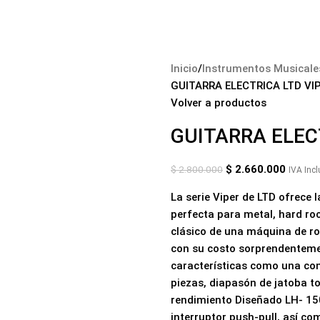
tos Musicales
Audio y Amplificación
Accesorios
Blog
Contáctano
Inicio
Instrumentos Musicale
GUITARRA ELECTRICA LTD VI
Volver a productos
GUITARRA ELEC
$
2.660.000
$
2.800.000
IVA Incl
La serie Viper de LTD ofrece
perfecta para metal, hard ro
clásico de una máquina de roc
con su costo sorprendentemen
características como una con
piezas, diapasón de jatoba t
rendimiento Diseñado LH- 150
interruptor push-pull, así c