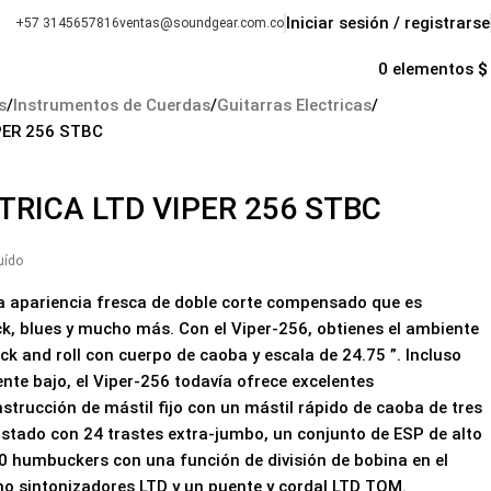
Iniciar sesión / registrarse
+57 3145657816
ventas@soundgear.com.co
s
0
elementos
$
s
Instrumentos de Cuerdas
Guitarras Electricas
PER 256 STBC
TRICA LTD VIPER 256 STBC
uído
 la apariencia fresca de doble corte compensado que es
ck, blues y mucho más. Con el Viper-256, obtienes el ambiente
k and roll con cuerpo de caoba y escala de 24.75 ”. Incluso
te bajo, el Viper-256 todavía ofrece excelentes
strucción de mástil fijo con un mástil rápido de caoba de tres
ostado con 24 trastes extra-jumbo, un conjunto de ESP de alto
 humbuckers con una función de división de bobina en el
omo sintonizadores LTD y un puente y cordal LTD TOM.