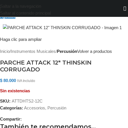
Saltar a la navegación
Saltar al contenido principal
Agotado
Haga clic para ampliar
Inicio
Instrumentos Musicales
Percusión
Volver a productos
PARCHE ATTACK 12″ THINSKIN
CORRUGADO
$
80.000
IVA Incluído
Sin existencias
SKU:
ATTDHTS2-12C
Categorías:
Accesorios
,
Percusión
Compartir:
También te recomendamos…