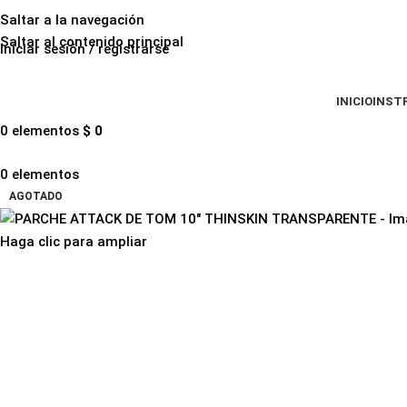
Saltar a la navegación
Saltar al contenido principal
Iniciar sesión / registrarse
INICIO
INST
0
elementos
$
0
0
elementos
AGOTADO
Haga clic para ampliar