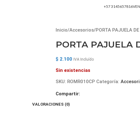
+57 3145657816
VE
USICALES
AUDIO Y AMPLIFICACIÓN
ACCESORIOS
BLOG
CONTÁCTANOS
Inicio
Accesorios
PORTA PAJUELA DE
PORTA PAJUELA 
$
2.100
IVA Incluído
Sin existencias
SKU:
ROMR010CP
Categoría:
Accesor
Compartir:
VALORACIONES (0)