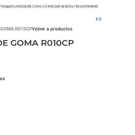
NTAS@SOUNDGEAR.COM.CO
INICIAR SESIÓN / REGISTRARSE
$
0
 GOMA R010CP
Volver a productos
DE GOMA R010CP
ios