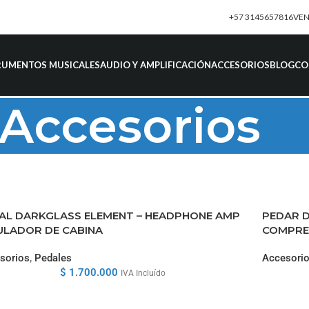
+57 3145657816
VE
RUMENTOS MUSICALES
AUDIO Y AMPLIFICACIÓN
ACCESORIOS
BLOG
CO
Accesorios
AL DARKGLASS ELEMENT – HEADPHONE AMP
PEDAR D
ULADOR DE CABINA
COMPRE
sorios
,
Pedales
Accesori
$
1.700.000
IVA Incluído