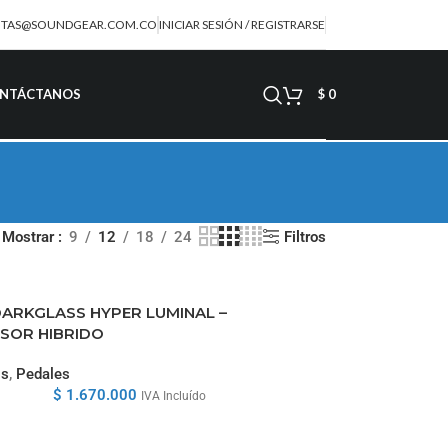
NTAS@SOUNDGEAR.COM.CO
INICIAR SESIÓN / REGISTRARSE
NTÁCTANOS
$
0
Filtros
Mostrar
9
12
18
24
ARKGLASS HYPER LUMINAL –
SOR HIBRIDO
os
,
Pedales
$
1.670.000
IVA Incluído