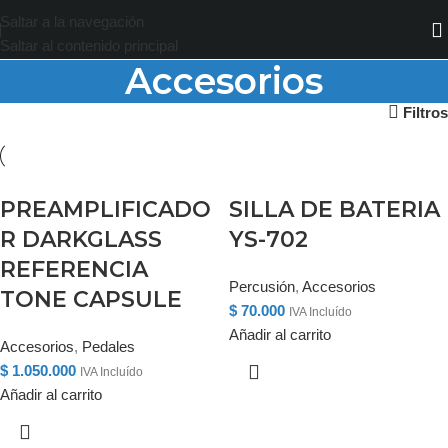
Saltar a la navegación
Saltar al contenido principal
Accesorios
Filtros
PREAMPLIFICADO
SILLA DE BATERIA
R DARKGLASS
YS-702
REFERENCIA
Percusión
,
Accesorios
TONE CAPSULE
$
70.000
IVA Incluído
Añadir al carrito
Accesorios
,
Pedales
$
1.050.000
IVA Incluído
Añadir al carrito