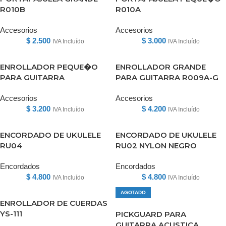
R010B
R010A
Accesorios
Accesorios
$
2.500
$
3.000
IVA Incluído
IVA Incluído
ENROLLADOR PEQUE�O
ENROLLADOR GRANDE
PARA GUITARRA
PARA GUITARRA R009A-G
Accesorios
Accesorios
$
3.200
$
4.200
IVA Incluído
IVA Incluído
ENCORDADO DE UKULELE
ENCORDADO DE UKULELE
RU04
RU02 NYLON NEGRO
Encordados
Encordados
$
4.800
$
4.800
IVA Incluído
IVA Incluído
AGOTADO
ENROLLADOR DE CUERDAS
YS-111
PICKGUARD PARA
GUITARRA ACUSTICA