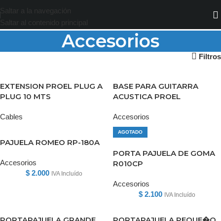
Saltar a la navegación
Saltar al contenido principal
Accesorios
Filtros
EXTENSION PROEL PLUG A
BASE PARA GUITARRA
PLUG 10 MTS
ACUSTICA PROEL
Cables
Accesorios
AGOTADO
PAJUELA ROMEO RP-180A
PORTA PAJUELA DE GOMA
Accesorios
R010CP
$
2.000
IVA Incluído
Accesorios
$
2.100
IVA Incluído
PORTAPAJUELA GRANDE
PORTAPAJUELA PEQUE�O