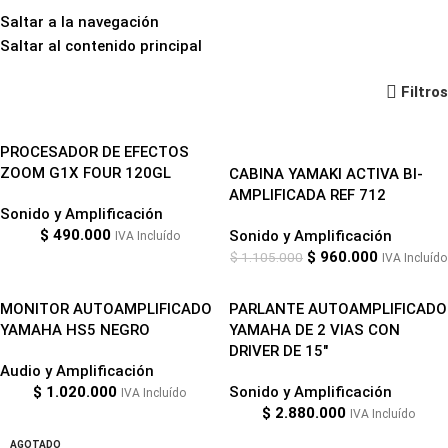
Saltar a la navegación
Saltar al contenido principal
Audio y Amplificación
Filtros
-13%
PROCESADOR DE EFECTOS
ZOOM G1X FOUR 120GL
CABINA YAMAKI ACTIVA BI-
AMPLIFICADA REF 712
Sonido y Amplificación
$
490.000
Sonido y Amplificación
IVA Incluído
$
960.000
$
1.105.000
IVA Incluído
MONITOR AUTOAMPLIFICADO
PARLANTE AUTOAMPLIFICADO
YAMAHA HS5 NEGRO
YAMAHA DE 2 VIAS CON
DRIVER DE 15″
Audio y Amplificación
$
1.020.000
Sonido y Amplificación
IVA Incluído
$
2.880.000
IVA Incluído
AGOTADO