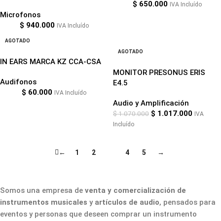
$
650.000
IVA Incluído
Microfonos
$
940.000
IVA Incluído
AGOTADO
-5%
AGOTADO
IN EARS MARCA KZ CCA-CSA
MONITOR PRESONUS ERIS
Audifonos
E4.5
$
60.000
IVA Incluído
Audio y Amplificación
$
1.017.000
$
1.070.000
IVA
Incluído
←
1
2
3
4
5
→
Somos una empresa de
venta y comercialización de
instrumentos musicales
y
artículos de audio
, pensados para
eventos y personas que deseen comprar un instrumento