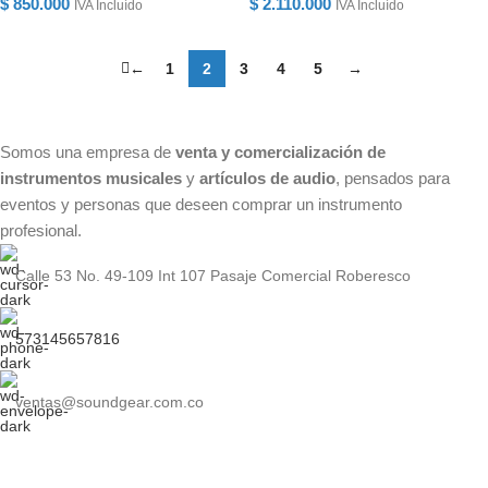
$
850.000
$
2.110.000
IVA Incluído
IVA Incluído
←
1
2
3
4
5
→
Somos una empresa de
venta y comercialización de
instrumentos musicales
y
artículos de audio
, pensados para
eventos y personas que deseen comprar un instrumento
profesional.
Calle 53 No. 49-109 Int 107 Pasaje Comercial Roberesco
573145657816
ventas@soundgear.com.co