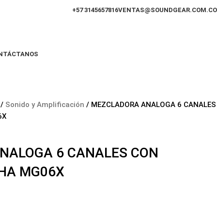
+57 3145657816
VENTAS@SOUNDGEAR.COM.CO
NTÁCTANOS
n
Sonido y Amplificación
MEZCLADORA ANALOGA 6 CANALES
6X
NALOGA 6 CANALES CON
HA MG06X