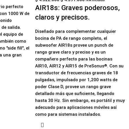
IVA Incluído
AIR18s: Graves poderosos,
rio perfecto
 con 1000 W de
claros y precisos.
sonido
 de salida.
Diseñado para complementar cualquier
l equipo de
bocina de PA de rango completo, el
 también como
subwoofer AIR18s provee un punch de
 "side fill", el
rango grave claro y preciso y es un
ra una gran
compañero perfecto para las bocinas
AIR10, AIR12 y AIR15 de PreSonus
. Con su
®
transductor de frecuencias graves de 18
pulgadas, impulsado por 1,200 watts de
poder Clase D, provee un rango grave
detallado más que suficiente, llegando
hasta 30 Hz. Sin embargo, es portátil y muy
adecuado para aplicaciones móviles así
como para sistemas instalados.