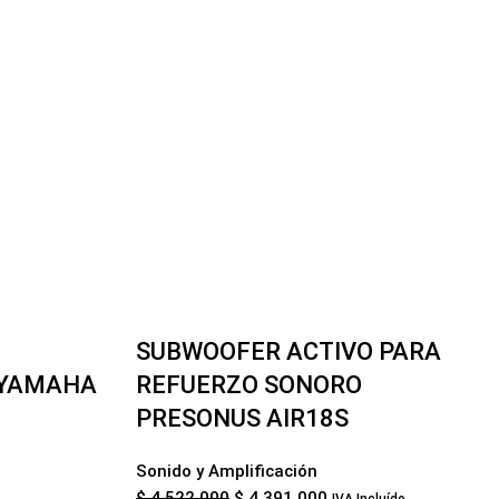
-3%
SUBWOOFER ACTIVO PARA
 YAMAHA
REFUERZO SONORO
PRESONUS AIR18S
Sonido y Amplificación
$
4.522.000
$
4.391.000